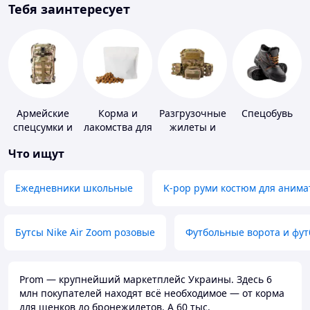
Тебя заинтересует
Армейские
Корма и
Разгрузочные
Спецобувь
спецсумки и
лакомства для
жилеты и
рюкзаки
домашних
плитоноски
Что ищут
животных и
без плит
птиц
Ежедневники школьные
K-pop руми костюм для анима
Бутсы Nike Air Zoom розовые
Футбольные ворота и фу
Prom — крупнейший маркетплейс Украины. Здесь 6
млн покупателей находят всё необходимое — от корма
для щенков до бронежилетов. А 60 тыс.