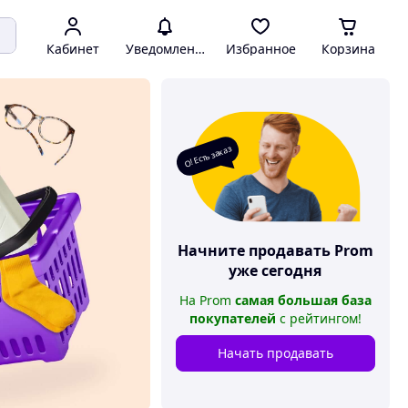
Кабинет
Уведомления
Избранное
Корзина
О! Есть заказ
Начните продавать
Prom
уже сегодня
На
Prom
самая большая база
покупателей
с рейтингом
!
Начать продавать