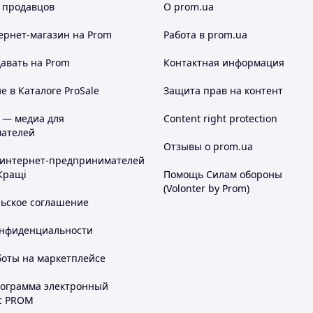
 продавцов
О prom.ua
ернет-магазин
на Prom
Работа в prom.ua
авать на Prom
Контактная информация
 в Каталоге ProSale
Защита прав на контент
 — медиа для
Content right protection
ателей
Отзывы о prom.ua
 интернет-предпринимателей
Кращі
Помощь Силам обороны
(Volonter by Prom)
льское соглашение
онфиденциальности
боты на маркетплейсе
рограмма электронный
с PROM