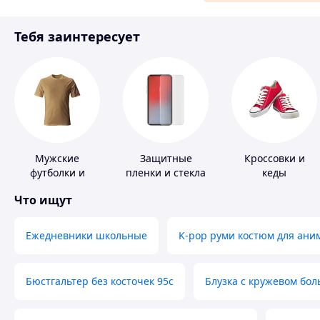
Материалы для ремонта
Тебя заинтересует
Спорт и отдых
Мужские
Защитные
Кроссовки и
футболки и
пленки и стекла
кеды
майки
для портативных
Что ищут
устройств
Ежедневники школьные
K-pop руми костюм для ани
Бюстгальтер без косточек 95с
Блузка с кружевом бо