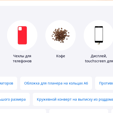
Чехлы для
Кофе
Дисплей,
телефонов
touchscreen для
телефонов
маторов
Обложка для планера на кольцах А6
Противо
льшого размера
Кружевной конверт на выписку из роддом