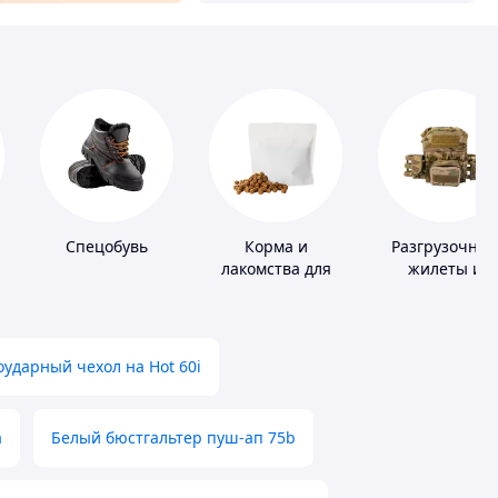
Спецобувь
Корма и
Разгрузочны
лакомства для
жилеты и
домашних
плитоноски бе
животных и
плит
птиц
ударный чехол на Hot 60i
а
Белый бюстгальтер пуш-ап 75b