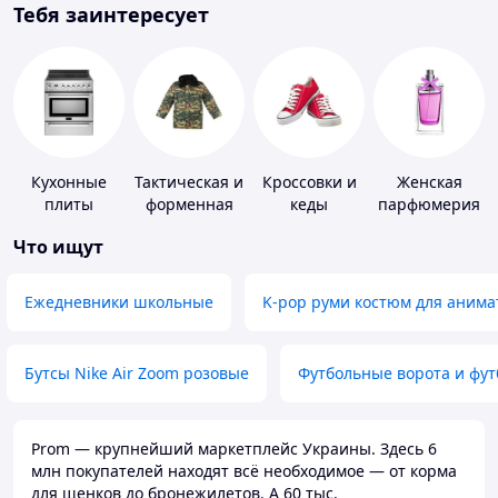
Тебя заинтересует
Кухонные
Тактическая и
Кроссовки и
Женская
плиты
форменная
кеды
парфюмерия
одежда
Что ищут
Ежедневники школьные
K-pop руми костюм для анима
Бутсы Nike Air Zoom розовые
Футбольные ворота и фу
Prom — крупнейший маркетплейс Украины. Здесь 6
млн покупателей находят всё необходимое — от корма
для щенков до бронежилетов. А 60 тыс.