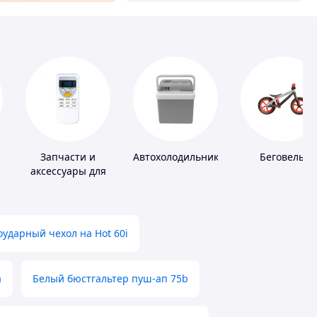
Запчасти и
Автохолодильники
Беговелы
аксессуары для
й
бытовых
кондиционеров
ударный чехол на Hot 60i
а
Белый бюстгальтер пуш-ап 75b