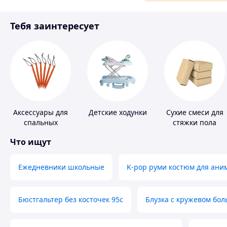
Материалы для ремонта
Тебя заинтересует
Спорт и отдых
Аксессуары для
Детские ходунки
Сухие смеси для
спальных
стяжки пола
мешков,
Что ищут
карематов и
палаток
Ежедневники школьные
K-pop руми костюм для ани
Бюстгальтер без косточек 95с
Блузка с кружевом бо