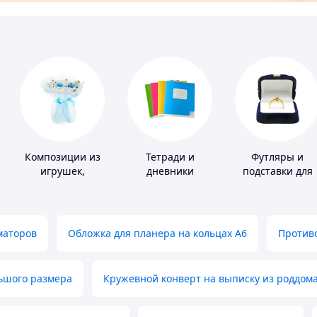
Композиции из
Тетради и
Футляры и
игрушек,
дневники
подставки для
одежды,
драгоценносте
подгузников
маторов
Обложка для планера на кольцах А6
Противо
льшого размера
Кружевной конверт на выписку из роддом