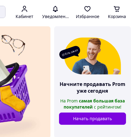
Кабинет
Уведомления
Избранное
Корзина
О! Есть заказ
Начните продавать
Prom
уже сегодня
На
Prom
самая большая база
покупателей
с рейтингом
!
Начать продавать