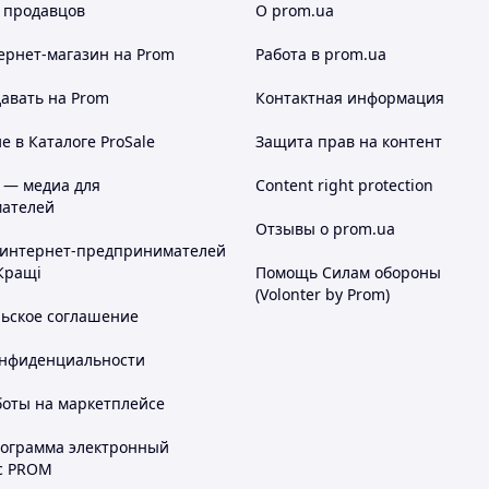
 продавцов
О prom.ua
ернет-магазин
на Prom
Работа в prom.ua
авать на Prom
Контактная информация
 в Каталоге ProSale
Защита прав на контент
 — медиа для
Content right protection
ателей
Отзывы о prom.ua
 интернет-предпринимателей
Кращі
Помощь Силам обороны
(Volonter by Prom)
льское соглашение
онфиденциальности
боты на маркетплейсе
рограмма электронный
с PROM