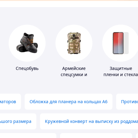
Спецобувь
Армейские
Защитные
спецсумки и
пленки и стекла
рюкзаки
для портативны
устройств
маторов
Обложка для планера на кольцах А6
Противо
льшого размера
Кружевной конверт на выписку из роддом