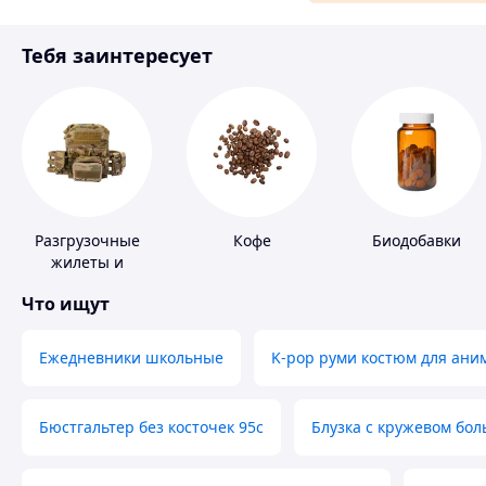
Материалы для ремонта
Тебя заинтересует
Спорт и отдых
Разгрузочные
Кофе
Биодобавки
жилеты и
плитоноски без
Что ищут
плит
Ежедневники школьные
K-pop руми костюм для ани
Бюстгальтер без косточек 95с
Блузка с кружевом бо