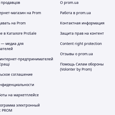
 продавцов
О prom.ua
ернет-магазин
на Prom
Работа в prom.ua
авать на Prom
Контактная информация
 в Каталоге ProSale
Защита прав на контент
 — медиа для
Content right protection
ателей
Отзывы о prom.ua
 интернет-предпринимателей
Кращі
Помощь Силам обороны
(Volonter by Prom)
льское соглашение
онфиденциальности
боты на маркетплейсе
рограмма электронный
с PROM