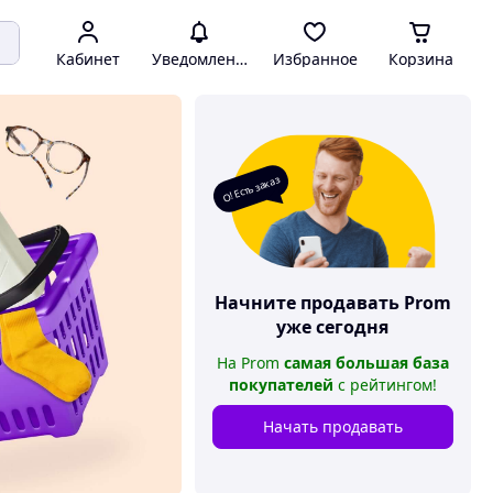
Кабинет
Уведомления
Избранное
Корзина
О! Есть заказ
Начните продавать
Prom
уже сегодня
На
Prom
самая большая база
покупателей
с рейтингом
!
Начать продавать