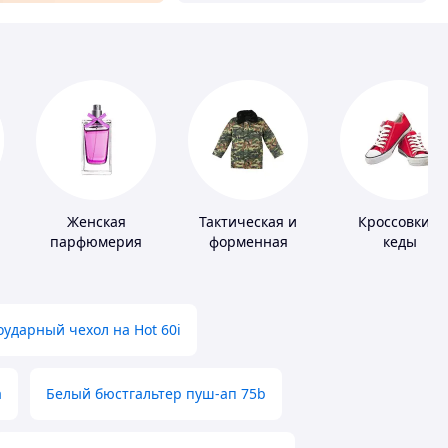
Женская
Тактическая и
Кроссовки и
парфюмерия
форменная
кеды
х
одежда
ударный чехол на Hot 60i
а
Белый бюстгальтер пуш-ап 75b