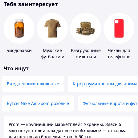
Тебя заинтересует
Биодобавки
Мужские
Разгрузочные
Чехлы для
футболки и
жилеты и
телефонов
майки
плитоноски
Что ищут
без плит
Ежедневники школьные
K-pop руми костюм для анима
Бутсы Nike Air Zoom розовые
Футбольные ворота и фу
Prom — крупнейший маркетплейс Украины. Здесь 6
млн покупателей находят всё необходимое — от корма
для щенков до бронежилетов. А 60 тыс.