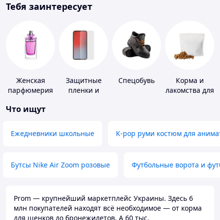
Тебя заинтересует
Женская
Защитные
Спецобувь
Корма и
парфюмерия
пленки и
лакомства для
стекла для
домашних
Что ищут
портативных
животных и
устройств
птиц
Ежедневники школьные
K-pop руми костюм для анима
Бутсы Nike Air Zoom розовые
Футбольные ворота и фу
Prom — крупнейший маркетплейс Украины. Здесь 6
млн покупателей находят всё необходимое — от корма
для щенков до бронежилетов. А 60 тыс.