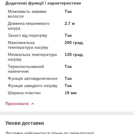
Додаткові функції і характеристики
Можливість завивки
Так
волосся
Довжина мережевого
2.7 м
шнура
Захист від перегріву
Так
Максимальна
200 град.
температура нагріву
Мінімальна температура
135 град.
нагріву
Термоізольований
Так
накінечник
Функція автовідключення
Так
Функція швидкого нагріву
Так
Ширина пластин
19 мм
Приховати
Умови доставки
Доставка здійснюється тільки по передоплаті.