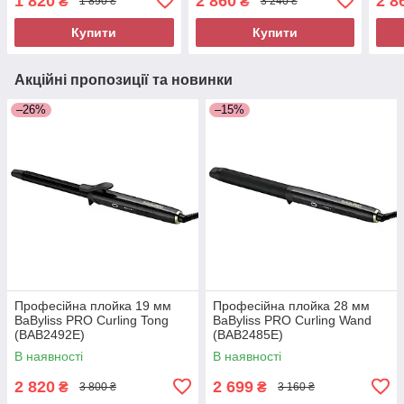
1 820
2 860
2 8
₴
₴
1 890 ₴
3 240 ₴
Купити
Купити
Акційні пропозиції та новинки
–26%
–15%
Професійна плойка 19 мм
Професійна плойка 28 мм
BaByliss PRO Curling Tong
BaByliss PRO Curling Wand
(BAB2492E)
(BAB2485E)
В наявності
В наявності
2 820
2 699
₴
₴
3 800 ₴
3 160 ₴