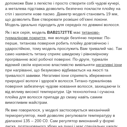
допоможе Вам з легкістю і просто створити собі чудові кучері,
а металева підставка дозволить безпечно покласти плойку на
стіл і захопити нове пасмо. Діаметр моделі становить 19 мм,
що дозволить Вам створювати розкішні об'ємні локони.
Модель ідеально підходить для середніх по довжині волосся.
Як і вся серія, модель
BAB2172TTE
має
титаново-
турмалінове покриття
, яке володіє безліччю переваг. По-
перше, титанова поверхня робить плойку довговічною і
ударостійкою, тому модель прослужить Вам тривалий час. Так
само наявність титану сприяє швидкому і рівномірному
прогріванню всієї робочої поверхні. По-друге, турмалін
відомий своїм корисною властивістю вивільняти
негативні іони
при нагріванні, що безумовно відбивається на якості та
тривалості завивки. Негативні іони сприяють збереження
природної вологи і здоров'я волосся.Титано-турмалінова
поверхня забезпечує чудове ковзання волосся, захищаючи їх
від впливу високої температури. Ця технологічна і сучасна
плойка для волосся припаде до смаку навіть самим
вимогливим майстрам.
Як вже говорилося, у моделі застосовується механічний
терморегулятор, який дозволяє регулювати температуру в
діапазоні 135 – 200 C
0
. Сам регулятор виконаний у формі
диска, розташованого збоку на ручці і має спеціальну шкалу