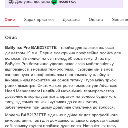
Доступна доставка
Опис
Характеристики
Доставка
Оплата
Умови п
Опис
BaByliss Pro BAB2172TTE
– плойка для завивки волосся
діаметром 19 мм! Перша електрична професійна плойка для
волосся, з'явилися на світ понад 50 років тому. З тих пір
BaByliss Pro безупинно удосконалює свою майстерність у
відповідності з новими технологіями. І сьогодні ми в змозі
запропонувати професіоналам програмовану плойку з
інноваційним покриттям на основі титану і турмаліну трьох
різних діаметрів. Система контролю температури Advanced
Head Management і надійний механічний терморегулятор
дозволяють користуватися апаратом на волоссі будь-якого
типу, від самих тонких і чутливих до самих густих,
забезпечуючи при цьому дбайливе ставлення до волосся.
Модель
BAB2172TTE
відмінно підійде як для професійного
використання, так і для домашнього, адже створювати самій
собі завивку круглої плойкою дуже легко. Наявність затиску