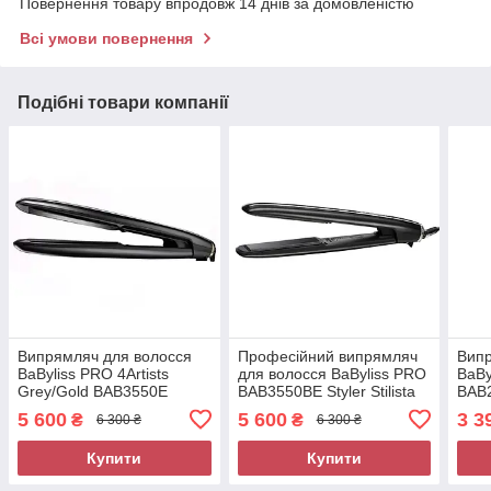
Повернення товару впродовж 14 днів за домовленістю
Всі умови повернення
Подібні товари компанії
Випрямляч для волосся
Професійний випрямляч
Випр
BaByliss PRO 4Artists
для волосся BaByliss PRO
BaBy
Grey/Gold BAB3550E
BAB3550BE Styler Stilista
BAB2
5 600
5 600
3 3
₴
₴
6 300 ₴
6 300 ₴
Купити
Купити