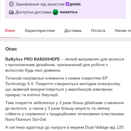
Замовлення під захистом
Доступна доставка
Опис
Характеристики
Доставка
Оплата
Умови п
Опис
BaByliss PRO BAB2654EPE
– легкий випрямляч для волосся
з ергономічним дизайном, призначений для роботи з
волоссям будь-якої довжини.
Титанові нагрівальні елементи з новим покриттям EP
Technology 5.0. Покриття створюється методом електролізу,
що зазвичай використовується у виробництві ювелірних
прикрас та елітної біжутерії.
Таке покриття забезпечує у 3 рази більш дбайливе ставлення
до волосся, а також у 3 рази більшу міцність та хімічну
стійкість у порівнянні з традиційними титановими пластинами
NanoTitanium Sol-Gel.
А система адаптації до напруги в мережі Dual-Voltage від 120