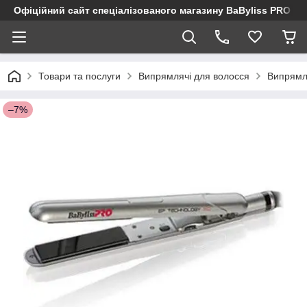
Офіційний сайт спеціалізованого магазину BaByliss PRO
Товари та послуги
Випрямлячі для волосся
Випрямл
–7%