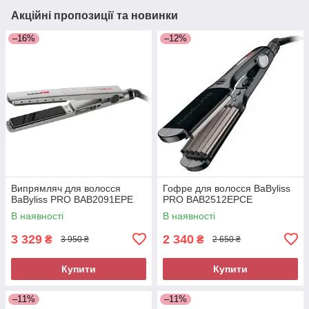
Акційні пропозиції та новинки
–16%
–12%
Випрямляч для волосся
Гофре для волосся BaByliss
BaByliss PRO BAB2091EPE
PRO BAB2512EPCE
В наявності
В наявності
3 329
2 340
₴
₴
3 950 ₴
2 650 ₴
Купити
Купити
–11%
–11%