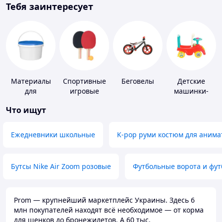
Тебя заинтересует
Материалы
Спортивные
Беговелы
Детские
для
игровые
машинки-
устройства
ракетки
каталки
Что ищут
полимерных
полов
Ежедневники школьные
K-pop руми костюм для анима
Бутсы Nike Air Zoom розовые
Футбольные ворота и фу
Prom — крупнейший маркетплейс Украины. Здесь 6
млн покупателей находят всё необходимое — от корма
для щенков до бронежилетов. А 60 тыс.