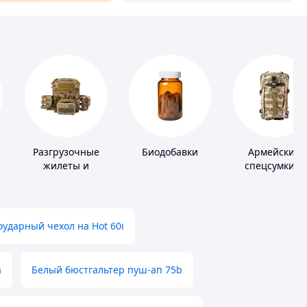
Разгрузочные
Биодобавки
Армейские
жилеты и
спецсумки и
плитоноски без
рюкзаки
плит
ударный чехол на Hot 60i
а
Белый бюстгальтер пуш-ап 75b