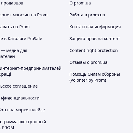
 продавцов
О prom.ua
ернет-магазин
на Prom
Работа в prom.ua
авать на Prom
Контактная информация
 в Каталоге ProSale
Защита прав на контент
 — медиа для
Content right protection
ателей
Отзывы о prom.ua
 интернет-предпринимателей
Кращі
Помощь Силам обороны
(Volonter by Prom)
льское соглашение
онфиденциальности
боты на маркетплейсе
рограмма электронный
с PROM