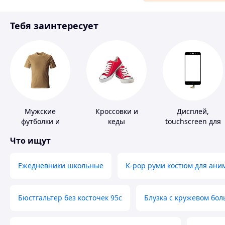
Материалы для ремонта
Тебя заинтересует
Спорт и отдых
Мужские
Кроссовки и
Дисплей,
футболки и
кеды
touchscreen для
майки
телефонов
Что ищут
Ежедневники школьные
K-pop руми костюм для ани
Бюстгальтер без косточек 95с
Блузка с кружевом бо