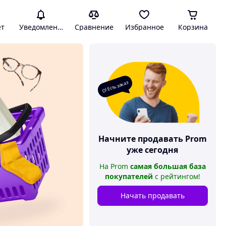
ет
Уведомления
Сравнение
Избранное
Корзина
О! Есть заказ
Начните продавать
Prom
уже сегодня
На
Prom
самая большая база
покупателей
с рейтингом
!
Начать продавать