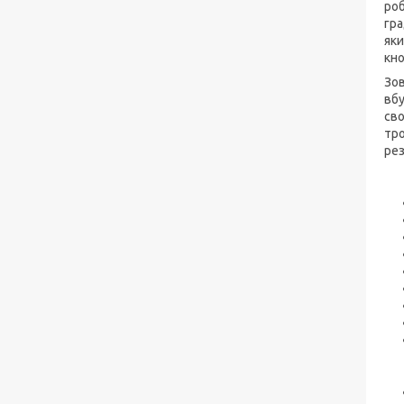
роб
гра
яки
кно
Зов
вбу
сво
тро
рез