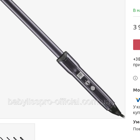
В н
3 
+38
пр
У к
куп
п