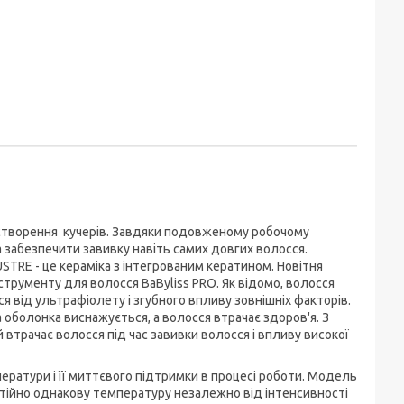
створення кучерів. Завдяки подовженому робочому
 забезпечити завивку навіть самих довгих волосся.
STRE - це кераміка з інтегрованим кератином. Новітня
струменту для волосся BaByliss PRO. Як відомо, волосся
я від ультрафіолету і згубного впливу зовнішніх факторів.
 оболонка виснажується, а волосся втрачає здоров'я. З
втрачає волосся під час завивки волосся і впливу високої
атури і її миттєвого підтримки в процесі роботи. Модель
остійно однакову температуру незалежно від інтенсивності