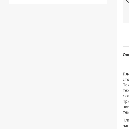
Оп
Пл
сто
Пок
тех
скл
При
нов
те
Пло
наг