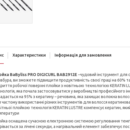
ис
Характеристики
Інформація для замовлення
ойка BaByliss PRO DIGICURL BAB2912E
–чудовий інструмент для 
вбура, ви зможете підвищити продуктивність своєї праці на 60% та
риття робочої поверхні плойки з новітньою технологією KERATIN LU
нологія, яка почала застосовуватися у виробництві професійного ін
адається на 95% з кератину – речовина, яка захищає волокна волосс
 частому використанні різних інструментів для волосся кератинова
ітньої плойкою технологія KERATIN LUSTRE компенсує кератин, який 
мператури
йка оснащена сучасною електронною системою регулювання темпер
рівається за лічені секунди, а нагрівальний елемент забезпечує п