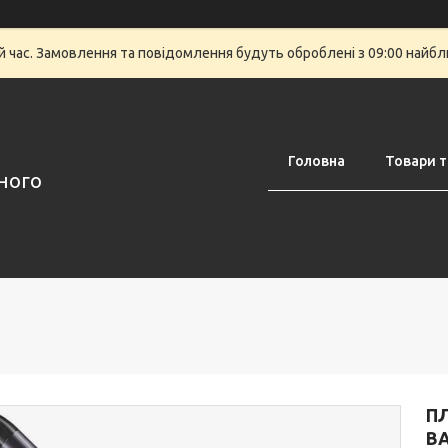
й час. Замовлення та повідомлення будуть оброблені з 09:00 найбли
Головна
Товари т
аного
П
BA