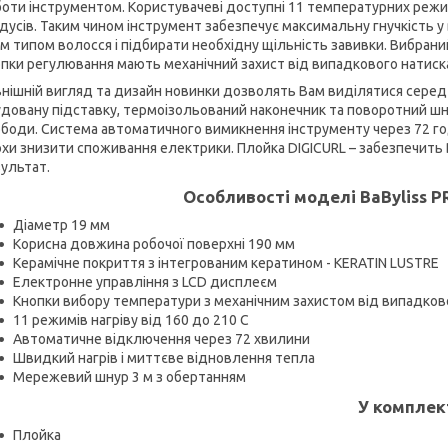
оти інструментом. Користувачеві доступні 11 температурних режимі
дусів. Таким чином інструмент забезпечує максимальну гнучкість 
м типом волосся і підбирати необхідну щільність завивки. Вибран
пки регулювання мають механічний захист від випадкового натиск
нішній вигляд та дизайн новинки дозволять Вам виділятися серед 
довану підставку, термоізольований наконечник та поворотний шн
боди. Система автоматичного вимикнення інструменту через 72 г
хи знизити споживання електрики. Плойка DIGICURL – забезпечить
ультат.
Особливості моделі BaByliss P
Діаметр 19 мм
Корисна довжина робочої поверхні 190 мм
Керамічне покриття з інтегрованим кератином - KERATIN LUSTRE
Електронне управління з LCD дисплеєм
Кнопки вибору температури з механічним захистом від випадков
11 режимів нагріву від 160 до 210 C
Автоматичне відключення через 72 хвилини
Швидкий нагрів і миттєве відновлення тепла
Мережевий шнур 3 м з обертанням
У комплект
Плойка