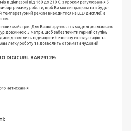
в в діапазоні від 160 до 210 C, з кроком регулювання 5
у виборі режиму роботи, щоб Ви могли працювати з будь-
ий температурний режим виводитися на LCD дисплеї, а
ання.
інших майстрів. Для Вашої зручності в моделі реалізовано
ур довжиною 3 метри, щоб забезпечити гарний ступінь
одини дозволить підвищити безпечну експлуатацію та
 Вам легку роботу та дозволить отримати чудовий
RO DIGICURL BAB2912E:
ого натискання
і: