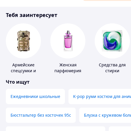
Материалы для ремонта
Тебя заинтересует
Спорт и отдых
Армейские
Женская
Средства для
спецсумки и
парфюмерия
стирки
рюкзаки
Что ищут
Ежедневники школьные
K-pop руми костюм для ани
Бюстгальтер без косточек 95с
Блузка с кружевом бо