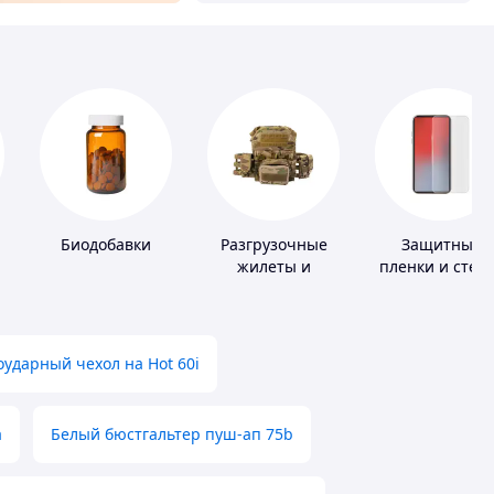
Биодобавки
Разгрузочные
Защитные
жилеты и
пленки и стек
плитоноски без
для портативн
плит
устройств
ударный чехол на Hot 60i
а
Белый бюстгальтер пуш-ап 75b