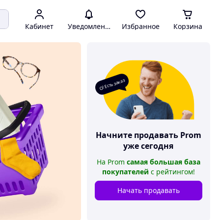
Кабинет
Уведомления
Избранное
Корзина
О! Есть заказ
Начните продавать
Prom
уже сегодня
На
Prom
самая большая база
покупателей
с рейтингом
!
Начать продавать