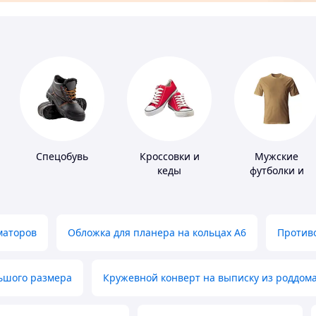
Спецобувь
Кроссовки и
Мужские
кеды
футболки и
майки
маторов
Обложка для планера на кольцах А6
Противо
льшого размера
Кружевной конверт на выписку из роддом