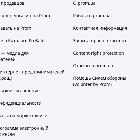
 продавцов
О prom.ua
ернет-магазин
на Prom
Работа в prom.ua
авать на Prom
Контактная информация
 в Каталоге ProSale
Защита прав на контент
 — медиа для
Content right protection
ателей
Отзывы о prom.ua
 интернет-предпринимателей
Кращі
Помощь Силам обороны
(Volonter by Prom)
льское соглашение
онфиденциальности
боты на маркетплейсе
рограмма электронный
с PROM