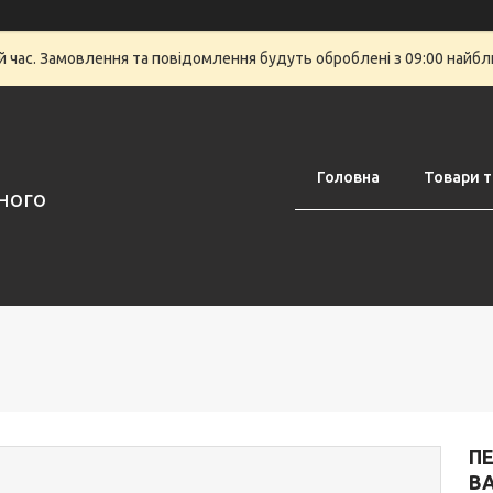
й час. Замовлення та повідомлення будуть оброблені з 09:00 найбли
Головна
Товари т
аного
П
BA