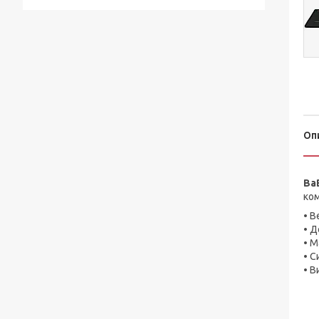
Оп
Ba
ком
• В
• Д
• М
• С
• В