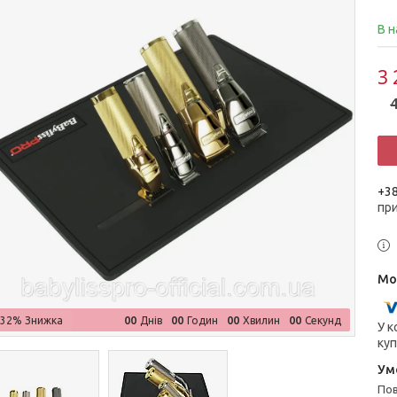
В н
3 
4
+38
пр
0
0
0
0
0
0
0
0
–32%
Днів
Годин
Хвилин
Секунд
У к
куп
п