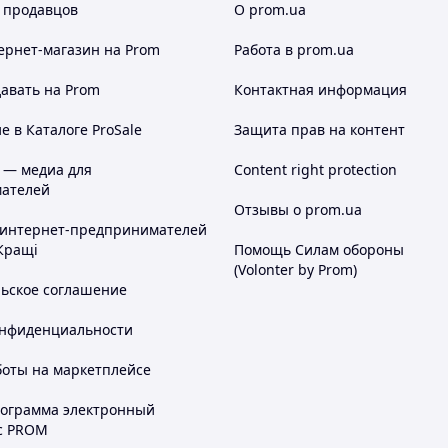
 продавцов
О prom.ua
ернет-магазин
на Prom
Работа в prom.ua
авать на Prom
Контактная информация
 в Каталоге ProSale
Защита прав на контент
 — медиа для
Content right protection
ателей
Отзывы о prom.ua
 интернет-предпринимателей
Кращі
Помощь Силам обороны
(Volonter by Prom)
льское соглашение
онфиденциальности
боты на маркетплейсе
рограмма электронный
с PROM