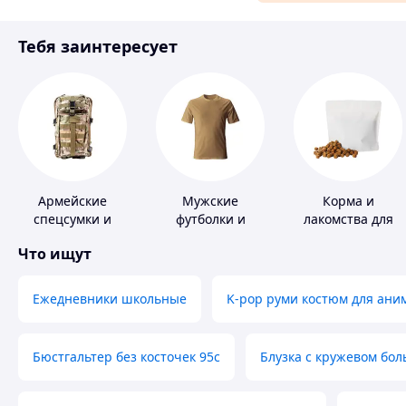
Материалы для ремонта
Тебя заинтересует
Спорт и отдых
Армейские
Мужские
Корма и
спецсумки и
футболки и
лакомства для
рюкзаки
майки
домашних
Что ищут
животных и
птиц
Ежедневники школьные
K-pop руми костюм для ани
Бюстгальтер без косточек 95с
Блузка с кружевом бо