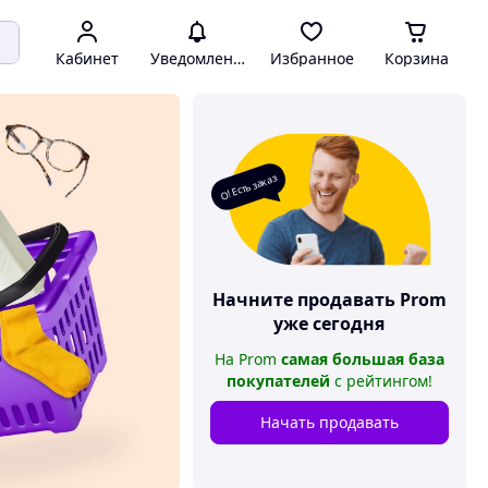
Кабинет
Уведомления
Избранное
Корзина
О! Есть заказ
Начните продавать
Prom
уже сегодня
На
Prom
самая большая база
покупателей
с рейтингом
!
Начать продавать