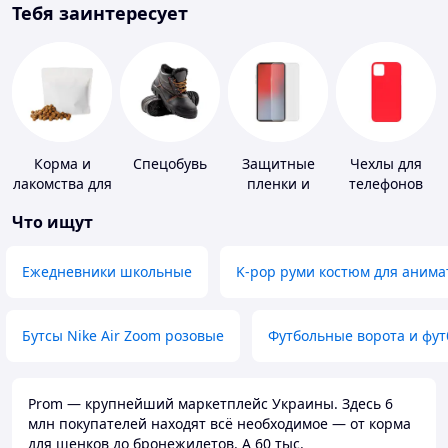
Тебя заинтересует
Корма и
Спецобувь
Защитные
Чехлы для
лакомства для
пленки и
телефонов
домашних
стекла для
Что ищут
животных и
портативных
птиц
устройств
Ежедневники школьные
K-pop руми костюм для анима
Бутсы Nike Air Zoom розовые
Футбольные ворота и фу
Prom — крупнейший маркетплейс Украины. Здесь 6
млн покупателей находят всё необходимое — от корма
для щенков до бронежилетов. А 60 тыс.