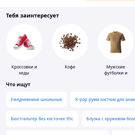
Материалы для ремонта
Тебя заинтересует
Спорт и отдых
Кроссовки и
Кофе
Мужские
кеды
футболки и
майки
Что ищут
Ежедневники школьные
K-pop руми костюм для ани
Бюстгальтер без косточек 95с
Блузка с кружевом бо