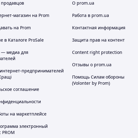
 продавцов
О prom.ua
ернет-магазин
на Prom
Работа в prom.ua
авать на Prom
Контактная информация
 в Каталоге ProSale
Защита прав на контент
 — медиа для
Content right protection
ателей
Отзывы о prom.ua
 интернет-предпринимателей
Кращі
Помощь Силам обороны
(Volonter by Prom)
льское соглашение
онфиденциальности
боты на маркетплейсе
рограмма электронный
с PROM