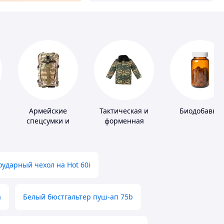
Армейские
Тактическая и
Биодобавки
спецсумки и
форменная
рюкзаки
одежда
ударный чехол на Hot 60i
а
Белый бюстгальтер пуш-ап 75b