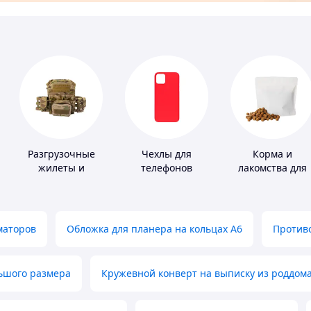
Разгрузочные
Чехлы для
Корма и
жилеты и
телефонов
лакомства для
плитоноски без
домашних
плит
животных и
птиц
маторов
Обложка для планера на кольцах А6
Противо
льшого размера
Кружевной конверт на выписку из роддом