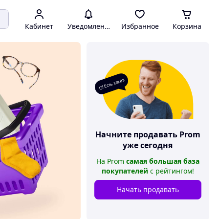
Кабинет
Уведомления
Избранное
Корзина
О! Есть заказ
Начните продавать
Prom
уже сегодня
На
Prom
самая большая база
покупателей
с рейтингом
!
Начать продавать