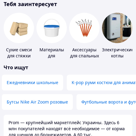
Тебя заинтересует
Сухие смеси
Материалы
Аксессуары
Электрические
для стяжки
для
для спальных
котлы
пола
устройства
мешков,
Что ищут
полимерных
карематов и
полов
палаток
Ежедневники школьные
K-pop руми костюм для анима
Бутсы Nike Air Zoom розовые
Футбольные ворота и фу
Prom — крупнейший маркетплейс Украины. Здесь 6
млн покупателей находят всё необходимое — от корма
для щенков до бронежилетов. А 60 тыс.