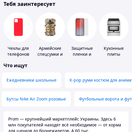
Тебя заинтересует
Чехлы для
Армейские
Защитные
Кухонные
телефонов
спецсумки и
пленки и
плиты
рюкзаки
стекла для
Что ищут
портативных
устройств
Ежедневники школьные
K-pop руми костюм для анима
Бутсы Nike Air Zoom розовые
Футбольные ворота и фу
Prom — крупнейший маркетплейс Украины. Здесь 6
млн покупателей находят всё необходимое — от корма
для щенков до бронежилетов. А 60 тыс.