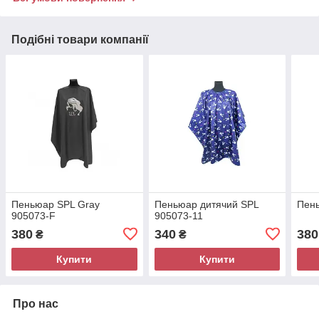
Подібні товари компанії
Пеньюар SPL Gray
Пеньюар дитячий SPL
Пен
905073-F
905073-11
380
340
380
₴
₴
Купити
Купити
Про нас