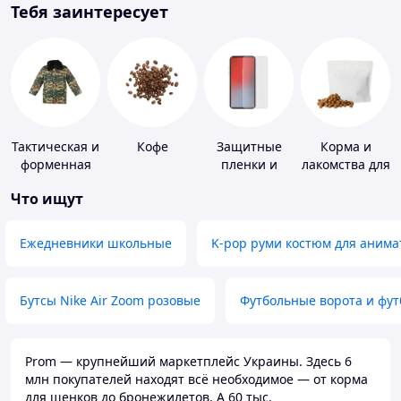
Тебя заинтересует
Тактическая и
Кофе
Защитные
Корма и
форменная
пленки и
лакомства для
одежда
стекла для
домашних
Что ищут
портативных
животных и
устройств
птиц
Ежедневники школьные
K-pop руми костюм для анима
Бутсы Nike Air Zoom розовые
Футбольные ворота и фу
Prom — крупнейший маркетплейс Украины. Здесь 6
млн покупателей находят всё необходимое — от корма
для щенков до бронежилетов. А 60 тыс.