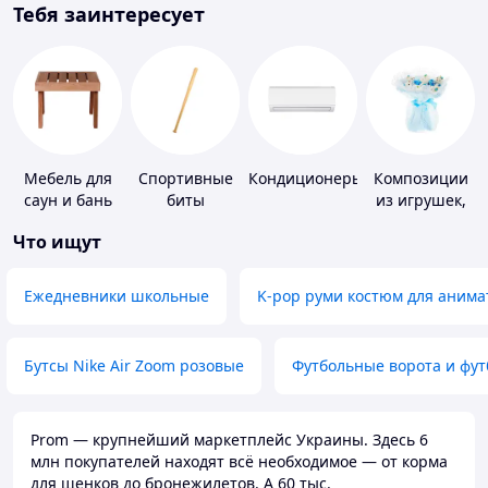
Тебя заинтересует
Мебель для
Спортивные
Кондиционеры
Композиции
саун и бань
биты
из игрушек,
одежды,
Что ищут
подгузников
Ежедневники школьные
K-pop руми костюм для анима
Бутсы Nike Air Zoom розовые
Футбольные ворота и фу
Prom — крупнейший маркетплейс Украины. Здесь 6
млн покупателей находят всё необходимое — от корма
для щенков до бронежилетов. А 60 тыс.