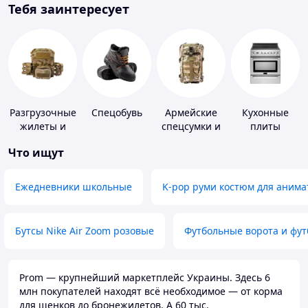
Тебя заинтересует
Разгрузочные
Спецобувь
Армейские
Кухонные
жилеты и
спецсумки и
плиты
плитоноски
рюкзаки
Что ищут
без плит
Ежедневники школьные
K-pop руми костюм для анима
Бутсы Nike Air Zoom розовые
Футбольные ворота и фу
Prom — крупнейший маркетплейс Украины. Здесь 6
млн покупателей находят всё необходимое — от корма
для щенков до бронежилетов. А 60 тыс.