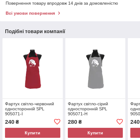
Повернення товару впродовж 14 днів за домовленістю
Всі умови повернення
Подібні товари компанії
Фартух світло-червоний
Фартух світло-сірий
Фарт
односторонній SPL
односторонній SPL
одно
905071-I
905071-H
905
240
280
240
₴
₴
Купити
Купити