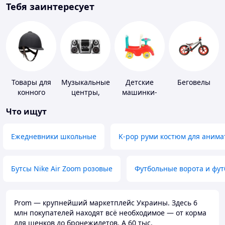
Тебя заинтересует
Товары для
Музыкальные
Детские
Беговелы
конного
центры,
машинки-
спорта
магнитолы
каталки
Что ищут
Ежедневники школьные
K-pop руми костюм для анима
Бутсы Nike Air Zoom розовые
Футбольные ворота и фу
Prom — крупнейший маркетплейс Украины. Здесь 6
млн покупателей находят всё необходимое — от корма
для щенков до бронежилетов. А 60 тыс.