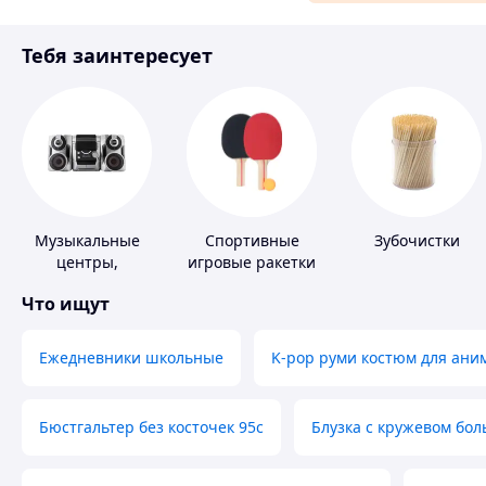
Материалы для ремонта
Тебя заинтересует
Спорт и отдых
Музыкальные
Спортивные
Зубочистки
центры,
игровые ракетки
магнитолы
Что ищут
Ежедневники школьные
K-pop руми костюм для ани
Бюстгальтер без косточек 95с
Блузка с кружевом бо