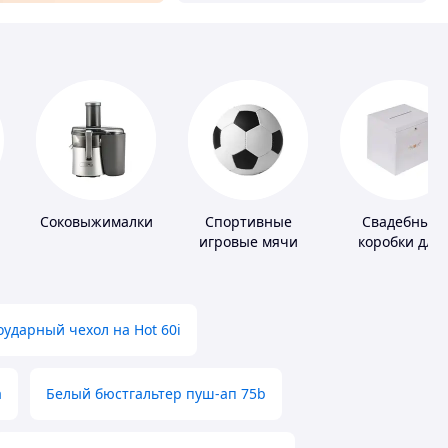
Соковыжималки
Спортивные
Свадебные
игровые мячи
коробки для
денег
ударный чехол на Hot 60i
а
Белый бюстгальтер пуш-ап 75b