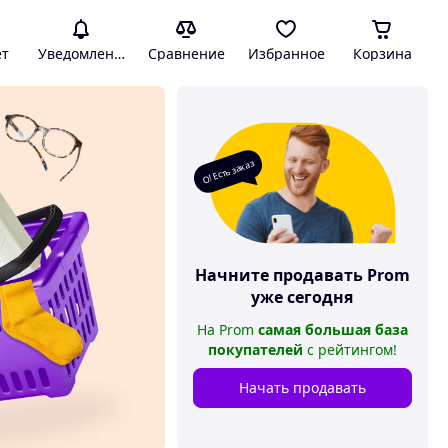
ет
Уведомления
Сравнение
Избранное
Корзина
О! Есть заказ
Начните продавать
Prom
уже сегодня
На
Prom
самая большая база
покупателей
с рейтингом
!
Начать продавать