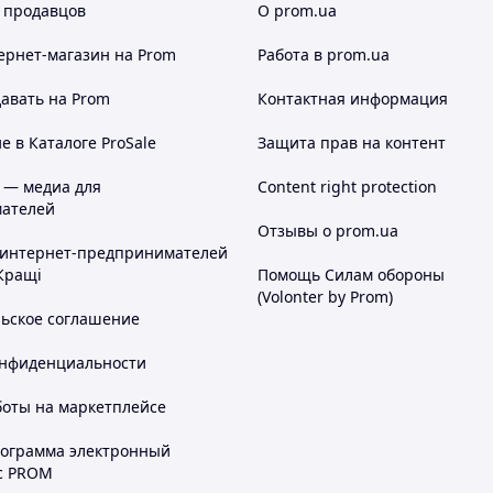
 продавцов
О prom.ua
ернет-магазин
на Prom
Работа в prom.ua
авать на Prom
Контактная информация
 в Каталоге ProSale
Защита прав на контент
 — медиа для
Content right protection
ателей
Отзывы о prom.ua
 интернет-предпринимателей
Кращі
Помощь Силам обороны
(Volonter by Prom)
льское соглашение
онфиденциальности
боты на маркетплейсе
рограмма электронный
с PROM