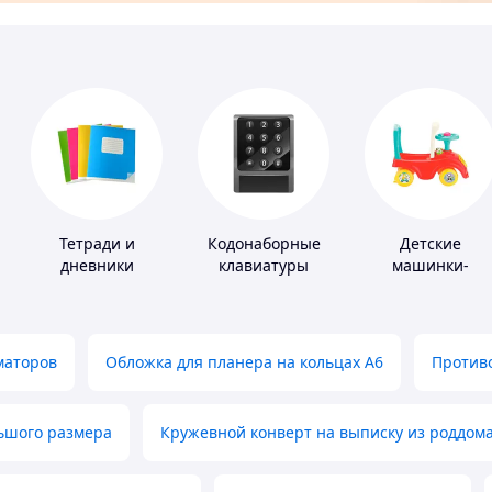
Тетради и
Кодонаборные
Детские
дневники
клавиатуры
машинки-
каталки
маторов
Обложка для планера на кольцах А6
Противо
льшого размера
Кружевной конверт на выписку из роддом