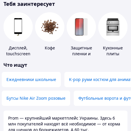
Тебя заинтересует
Дисплей,
Кофе
Защитные
Кухонные
touchscreen
пленки и
плиты
для
стекла для
Что ищут
телефонов
портативных
устройств
Ежедневники школьные
K-pop руми костюм для анима
Бутсы Nike Air Zoom розовые
Футбольные ворота и фу
Prom — крупнейший маркетплейс Украины. Здесь 6
млн покупателей находят всё необходимое — от корма
для щенков до бронежилетов. А 60 тыс.