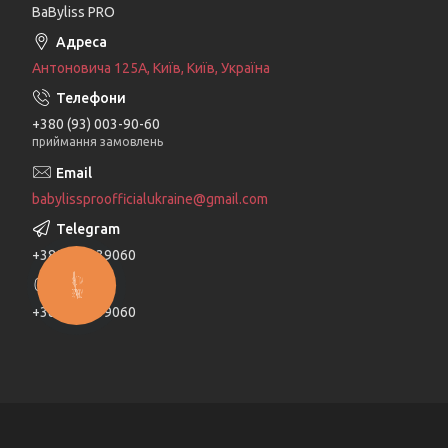
BaByliss PRO
Антоновича 125А, Київ, Київ, Україна
+380 (93) 003-90-60
приймання замовлень
babylissproofficialukraine@gmail.com
+380930039060
КНОПКА
ЗВ'ЯЗКУ
+380930039060