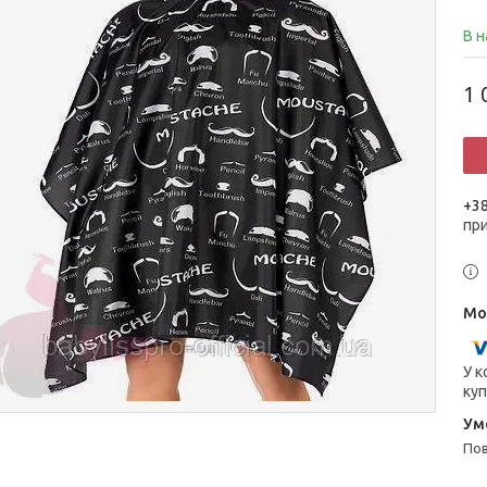
В н
1 
+38
пр
У к
куп
п