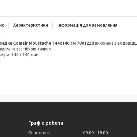
ис
Характеристики
Інформація для замовлення
кидка Comair Moustache 144х140 см 7001228
виконана з водовідш
іром та застібкою-гачком.
міри: 144 x 140 див.
Графік роботи
Понеділок
09:00
18:00