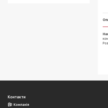
Оп
На
ком
Роз
Контакти