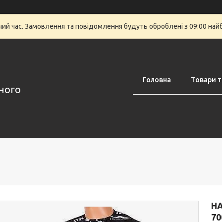
очий час. Замовлення та повідомлення будуть оброблені з 09:00 най
Головна
Товари т
аного
Н
70