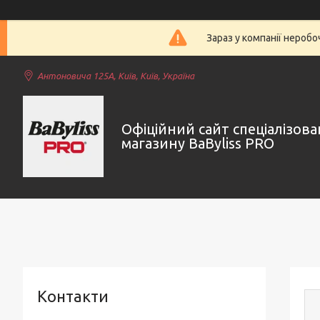
Зараз у компанії нероб
Антоновича 125А, Київ, Київ, Україна
Офіційний сайт спеціалізов
магазину BaByliss PRO
Контакти