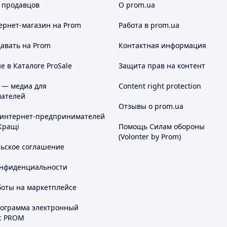
 продавцов
О prom.ua
ернет-магазин
на Prom
Работа в prom.ua
авать на Prom
Контактная информация
 в Каталоге ProSale
Защита прав на контент
 — медиа для
Content right protection
ателей
Отзывы о prom.ua
 интернет-предпринимателей
Кращі
Помощь Силам обороны
(Volonter by Prom)
льское соглашение
онфиденциальности
боты на маркетплейсе
рограмма электронный
с PROM