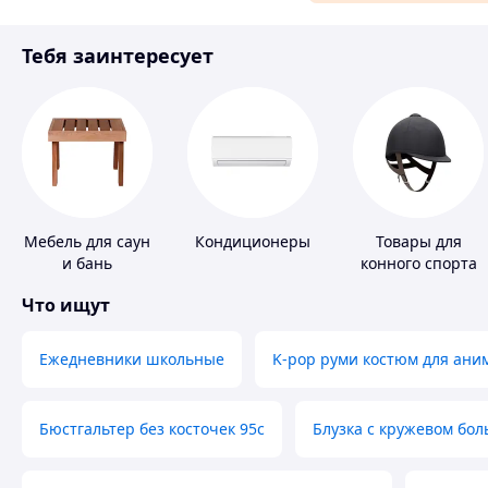
Материалы для ремонта
Тебя заинтересует
Спорт и отдых
Мебель для саун
Кондиционеры
Товары для
и бань
конного спорта
Что ищут
Ежедневники школьные
K-pop руми костюм для ани
Бюстгальтер без косточек 95с
Блузка с кружевом бо