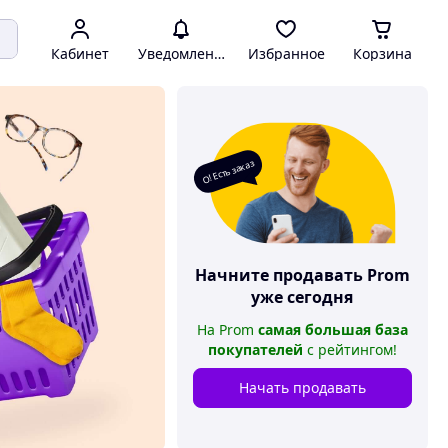
Кабинет
Уведомления
Избранное
Корзина
О! Есть заказ
Начните продавать
Prom
уже сегодня
На
Prom
самая большая база
покупателей
с рейтингом
!
Начать продавать