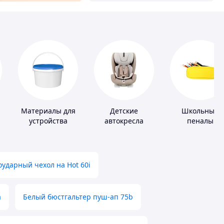
Материалы для
Детские
Школьные
устройства
автокресла
пеналы
полимерных
полов
ударный чехол на Hot 60i
а
Белый бюстгальтер пуш-ап 75b