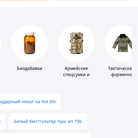
Биодобавки
Армейские
Тактическая 
спецсумки и
форменная
рюкзаки
одежда
ударный чехол на Hot 60i
а
Белый бюстгальтер пуш-ап 75b