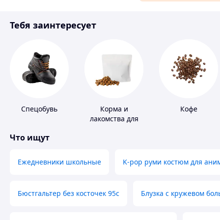
Материалы для ремонта
Тебя заинтересует
Спорт и отдых
Спецобувь
Корма и
Кофе
лакомства для
домашних
Что ищут
животных и
птиц
Ежедневники школьные
K-pop руми костюм для ани
Бюстгальтер без косточек 95с
Блузка с кружевом бо