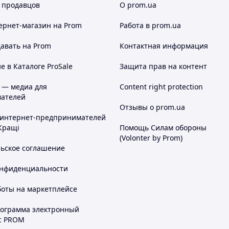
 продавцов
О prom.ua
ернет-магазин
на Prom
Работа в prom.ua
авать на Prom
Контактная информация
 в Каталоге ProSale
Защита прав на контент
 — медиа для
Content right protection
ателей
Отзывы о prom.ua
 интернет-предпринимателей
Кращі
Помощь Силам обороны
(Volonter by Prom)
льское соглашение
онфиденциальности
боты на маркетплейсе
рограмма электронный
с PROM