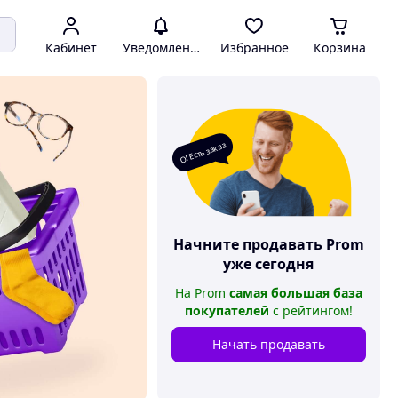
Кабинет
Уведомления
Избранное
Корзина
О! Есть заказ
Начните продавать
Prom
уже сегодня
На
Prom
самая большая база
покупателей
с рейтингом
!
Начать продавать