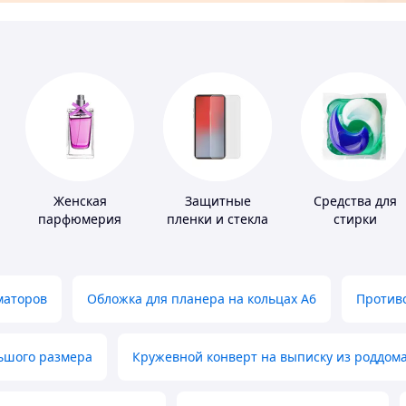
Женская
Защитные
Средства для
парфюмерия
пленки и стекла
стирки
для портативных
устройств
маторов
Обложка для планера на кольцах А6
Противо
льшого размера
Кружевной конверт на выписку из роддом