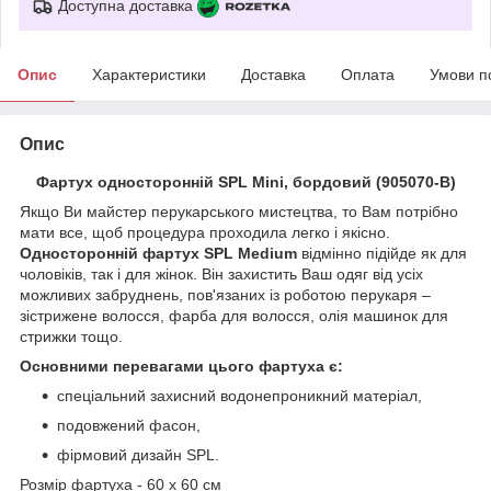
Доступна доставка
Опис
Характеристики
Доставка
Оплата
Умови п
Опис
Фартух односторонній SPL Mini, бордовий (905070-B)
Якщо Ви майстер перукарського мистецтва, то Вам потрібно
мати все, щоб процедура проходила легко і якісно.
Односторонній фартух SPL Medium
відмінно підійде як для
чоловіків, так і для жінок. Він захистить Ваш одяг від усіх
можливих забруднень, пов'язаних із роботою перукаря –
зістрижене волосся, фарба для волосся, олія машинок для
стрижки тощо.
Основними перевагами цього фартуха є:
спеціальний захисний водонепроникний матеріал,
подовжений фасон,
фірмовий дизайн SPL.
Розмір фартуха - 60 x 60 см