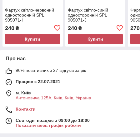
Фартух світло-червоний
Фартух світло-синій
Фарт
односторонній SPL
односторонній SPL
одно
905071-I
905071-J
905
240
240
270
₴
₴
Купити
Купити
Про нас
96% позитивних з 27 відгуків за рік
Працює з 22.07.2021
м. Київ
Антоновича 125А, Київ, Київ, Україна
Контакти
Сьогодні працює з 09:00 до 18:00
Показати весь графік роботи