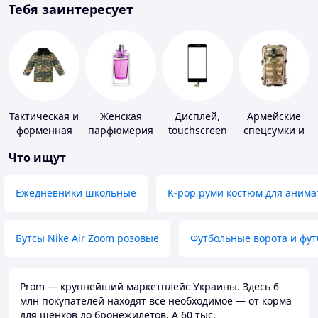
Тебя заинтересует
Тактическая и
Женская
Дисплей,
Армейские
форменная
парфюмерия
touchscreen
спецсумки и
одежда
для
рюкзаки
Что ищут
телефонов
Ежедневники школьные
K-pop руми костюм для анима
Бутсы Nike Air Zoom розовые
Футбольные ворота и фу
Prom — крупнейший маркетплейс Украины. Здесь 6
млн покупателей находят всё необходимое — от корма
для щенков до бронежилетов. А 60 тыс.