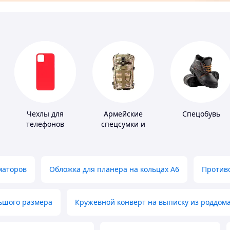
Чехлы для
Армейские
Спецобувь
телефонов
спецсумки и
рюкзаки
маторов
Обложка для планера на кольцах А6
Противо
льшого размера
Кружевной конверт на выписку из роддом