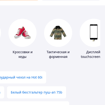
Кроссовки и
Тактическая и
Дисплей,
кеды
форменная
touchscreen д
одежда
телефонов
ударный чехол на Hot 60i
а
Белый бюстгальтер пуш-ап 75b