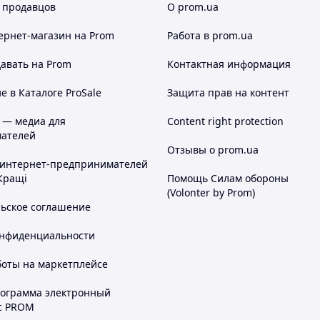
 продавцов
О prom.ua
ернет-магазин
на Prom
Работа в prom.ua
авать на Prom
Контактная информация
 в Каталоге ProSale
Защита прав на контент
 — медиа для
Content right protection
ателей
Отзывы о prom.ua
 интернет-предпринимателей
Кращі
Помощь Силам обороны
(Volonter by Prom)
льское соглашение
онфиденциальности
боты на маркетплейсе
рограмма электронный
с PROM