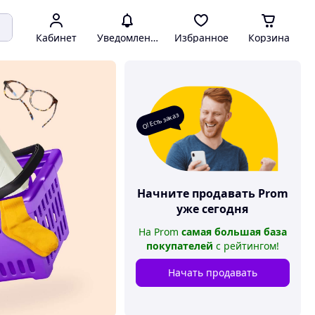
Кабинет
Уведомления
Избранное
Корзина
О! Есть заказ
Начните продавать
Prom
уже сегодня
На
Prom
самая большая база
покупателей
с рейтингом
!
Начать продавать