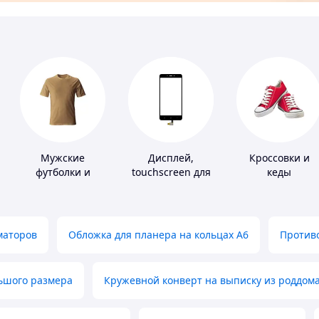
Мужские
Дисплей,
Кроссовки и
футболки и
touchscreen для
кеды
майки
телефонов
маторов
Обложка для планера на кольцах А6
Противо
льшого размера
Кружевной конверт на выписку из роддом