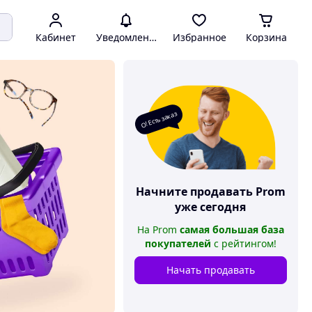
Кабинет
Уведомления
Избранное
Корзина
О! Есть заказ
Начните продавать
Prom
уже сегодня
На
Prom
самая большая база
покупателей
с рейтингом
!
Начать продавать