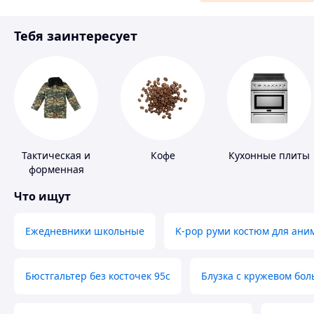
Материалы для ремонта
Тебя заинтересует
Спорт и отдых
Тактическая и
Кофе
Кухонные плиты
форменная
одежда
Что ищут
Ежедневники школьные
K-pop руми костюм для ани
Бюстгальтер без косточек 95с
Блузка с кружевом бо