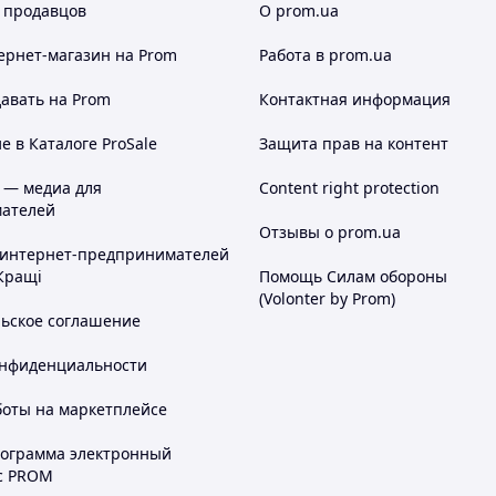
 продавцов
О prom.ua
ернет-магазин
на Prom
Работа в prom.ua
авать на Prom
Контактная информация
 в Каталоге ProSale
Защита прав на контент
 — медиа для
Content right protection
ателей
Отзывы о prom.ua
 интернет-предпринимателей
Кращі
Помощь Силам обороны
(Volonter by Prom)
льское соглашение
онфиденциальности
боты на маркетплейсе
рограмма электронный
с PROM