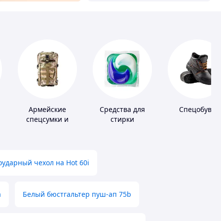
Армейские
Средства для
Спецобувь
спецсумки и
стирки
рюкзаки
ударный чехол на Hot 60i
а
Белый бюстгальтер пуш-ап 75b