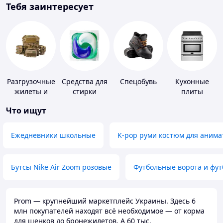
Тебя заинтересует
Разгрузочные
Средства для
Спецобувь
Кухонные
жилеты и
стирки
плиты
плитоноски
Что ищут
без плит
Ежедневники школьные
K-pop руми костюм для анима
Бутсы Nike Air Zoom розовые
Футбольные ворота и фу
Prom — крупнейший маркетплейс Украины. Здесь 6
млн покупателей находят всё необходимое — от корма
для щенков до бронежилетов. А 60 тыс.