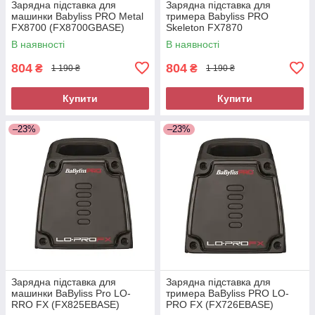
Зарядна підставка для
Зарядна підставка для
машинки Babyliss PRO Metal
тримера Babyliss PRO
FX8700 (FX8700GBASE)
Skeleton FX7870
(FX7870GBASE)
В наявності
В наявності
804
804
₴
₴
1 190 ₴
1 190 ₴
Купити
Купити
–23%
–23%
Зарядна підставка для
Зарядна підставка для
машинки BaByliss Pro LO-
тримера BaByliss PRO LO-
RRO FX (FX825EBASE)
PRO FX (FX726EBASE)