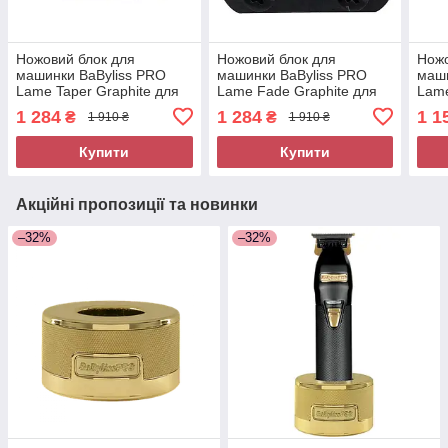
Ножовий блок для
Ножовий блок для
Ножо
машинки BaByliss PRO
машинки BaByliss PRO
маши
Lame Taper Graphite для
Lame Fade Graphite для
Lam
FX8700, FX825E
FX8700, FX825E
для 
1 284
1 284
1 1
₴
₴
1 910 ₴
1 910 ₴
(FX803BME)
(FX8010BME)
(FX
Купити
Купити
Акційні пропозиції та новинки
–32%
–32%