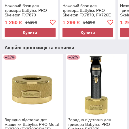
Ножовий блок для
Ножовий блок для
Ножо
тримера BaByliss PRO
тримера BaByliss PRO
трим
Skeleton FX7870
Skeleton FX7870, FX726E
Skel
(FX707ZGSE)
GoldFX 2.0 (FX707G2ZE)
Cham
1 260
1 299
1 2
₴
₴
1 520 ₴
1 520 ₴
(FX
Купити
Купити
Акційні пропозиції та новинки
–32%
–32%
Зарядна підставка для
Зарядна підставка для
машинки Babyliss PRO Metal
тримера Babyliss PRO
FX8700 (FX8700GBASE)
Skeleton FX7870