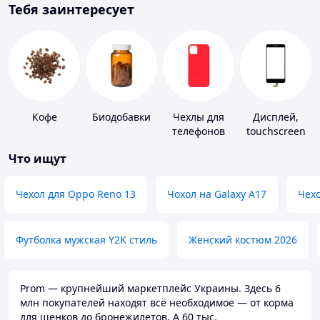
Тебя заинтересует
Кофе
Биодобавки
Чехлы для
Дисплей,
телефонов
touchscreen
для
Что ищут
телефонов
Чехол для Oppo Reno 13
Чохол на Galaxy A17
Чехо
Футболка мужская Y2K стиль
Женский костюм 2026
Prom — крупнейший маркетплейс Украины. Здесь 6
млн покупателей находят всё необходимое — от корма
для щенков до бронежилетов. А 60 тыс.