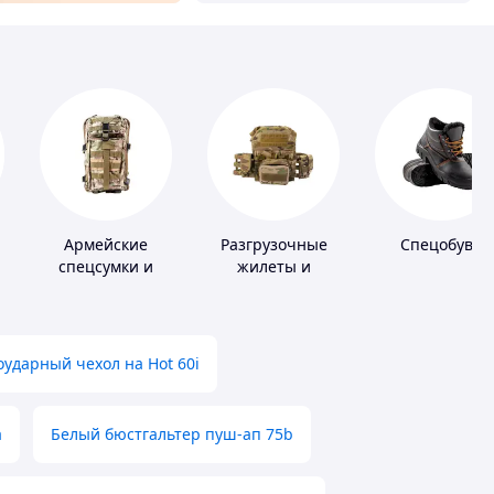
Армейские
Разгрузочные
Спецобувь
спецсумки и
жилеты и
рюкзаки
плитоноски без
плит
ударный чехол на Hot 60i
а
Белый бюстгальтер пуш-ап 75b