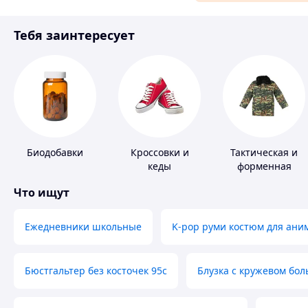
Материалы для ремонта
Тебя заинтересует
Спорт и отдых
Биодобавки
Кроссовки и
Тактическая и
кеды
форменная
одежда
Что ищут
Ежедневники школьные
K-pop руми костюм для ани
Бюстгальтер без косточек 95с
Блузка с кружевом бо