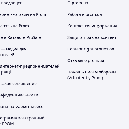
 продавцов
О prom.ua
ернет-магазин
на Prom
Работа в prom.ua
авать на Prom
Контактная информация
 в Каталоге ProSale
Защита прав на контент
 — медиа для
Content right protection
ателей
Отзывы о prom.ua
 интернет-предпринимателей
Кращі
Помощь Силам обороны
(Volonter by Prom)
льское соглашение
онфиденциальности
боты на маркетплейсе
рограмма электронный
с PROM