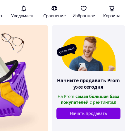
ет
Уведомления
Сравнение
Избранное
Корзина
О! Есть заказ
Начните продавать
Prom
уже сегодня
На
Prom
самая большая база
покупателей
с рейтингом
!
Начать продавать