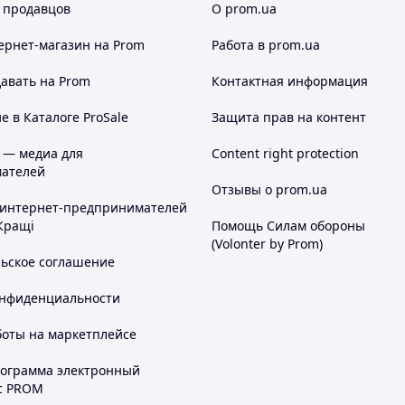
 продавцов
О prom.ua
ернет-магазин
на Prom
Работа в prom.ua
авать на Prom
Контактная информация
 в Каталоге ProSale
Защита прав на контент
 — медиа для
Content right protection
ателей
Отзывы о prom.ua
 интернет-предпринимателей
Кращі
Помощь Силам обороны
(Volonter by Prom)
льское соглашение
онфиденциальности
боты на маркетплейсе
рограмма электронный
с PROM