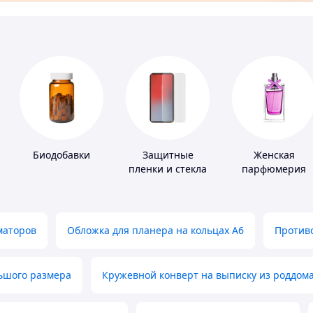
Биодобавки
Защитные
Женская
пленки и стекла
парфюмерия
для портативных
устройств
маторов
Обложка для планера на кольцах А6
Противо
льшого размера
Кружевной конверт на выписку из роддом