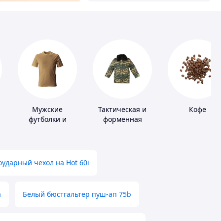
Мужские
Тактическая и
Кофе
футболки и
форменная
майки
одежда
ударный чехол на Hot 60i
а
Белый бюстгальтер пуш-ап 75b