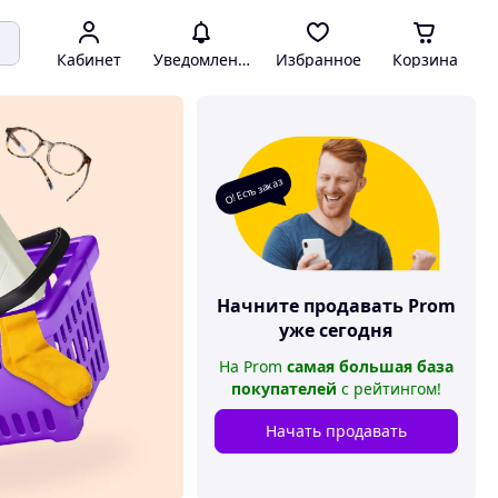
Кабинет
Уведомления
Избранное
Корзина
О! Есть заказ
Начните продавать
Prom
уже сегодня
На
Prom
самая большая база
покупателей
с рейтингом
!
Начать продавать