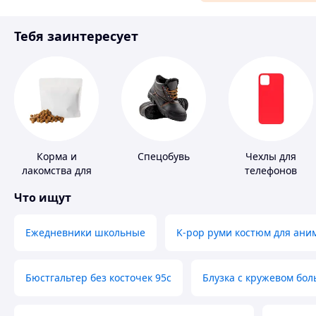
Материалы для ремонта
Тебя заинтересует
Спорт и отдых
Корма и
Спецобувь
Чехлы для
лакомства для
телефонов
домашних
Что ищут
животных и
птиц
Ежедневники школьные
K-pop руми костюм для ани
Бюстгальтер без косточек 95с
Блузка с кружевом бо