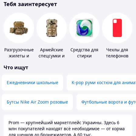
Тебя заинтересует
Разгрузочные
Армейские
Средства для
Чехлы для
жилеты и
спецсумки и
стирки
телефонов
плитоноски
рюкзаки
Что ищут
без плит
Ежедневники школьные
K-pop руми костюм для анима
Бутсы Nike Air Zoom розовые
Футбольные ворота и фу
Prom — крупнейший маркетплейс Украины. Здесь 6
млн покупателей находят всё необходимое — от корма
для щенков до бронежилетов. А 60 тыс.